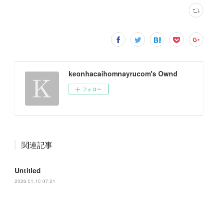
keonhacaihomnayrucom's Ownd
フォロー
関連記事
Untitled
2026.01.10 07:21